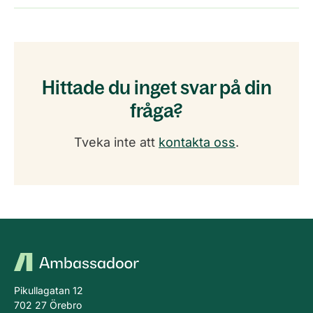
Hittade du inget svar på din
fråga?
Tveka inte att
kontakta oss
.
Sidfot
Pikullagatan 12
702 27 Örebro