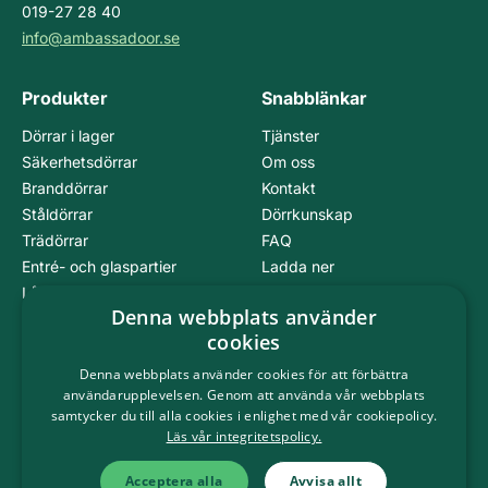
019-27 28 40
info@ambassadoor.se
Produkter
Snabblänkar
Dörrar i lager
Tjänster
Säkerhetsdörrar
Om oss
Branddörrar
Kontakt
Ståldörrar
Dörrkunskap
Trädörrar
FAQ
Entré- och glaspartier
Ladda ner
Lås och beslag
Integritetspolicy
Denna webbplats använder
cookies
Följ oss på
Denna webbplats använder cookies för att förbättra
användarupplevelsen. Genom att använda vår webbplats
samtycker du till alla cookies i enlighet med vår cookiepolicy.
Läs vår integritetspolicy.
Acceptera alla
Avvisa allt