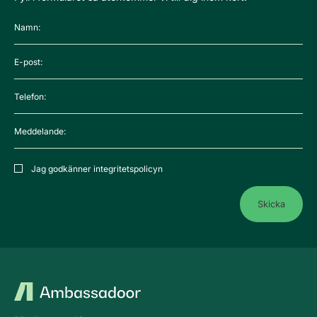
Kontaktformulär
Namn:
E-post:
Telefon:
Meddelande:
Integritetspolicy
Jag godkänner integritetspolicyn
Sidfot