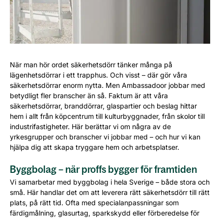
När man hör ordet säkerhetsdörr tänker många på
lägenhetsdörrar i ett trapphus. Och visst – där gör våra
säkerhetsdörrar enorm nytta. Men Ambassadoor jobbar med
betydligt fler branscher än så. Faktum är att våra
säkerhetsdörrar, branddörrar, glaspartier och beslag hittar
hem i allt från köpcentrum till kulturbyggnader, från skolor till
industrifastigheter. Här berättar vi om några av de
yrkesgrupper och branscher vi jobbar med – och hur vi kan
hjälpa dig att skapa tryggare hem och arbetsplatser.
Byggbolag – när proffs bygger för framtiden
Vi samarbetar med byggbolag i hela Sverige – både stora och
små. Här handlar det om att leverera rätt säkerhetsdörr till rätt
plats, på rätt tid. Ofta med specialanpassningar som
färdigmålning, glasurtag, sparkskydd eller förberedelse för